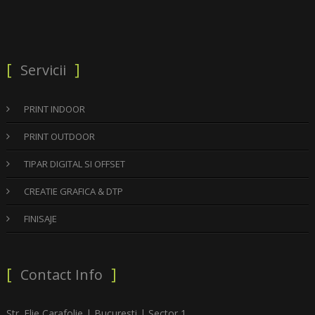
Servicii
PRINT INDOOR
PRINT OUTDOOR
TIPAR DIGITAL SI OFFSET
CREATIE GRAFICA & DTP
FINISAJE
Contact Info
Str. Elie Carafolie | Bucuresti | Sector 1